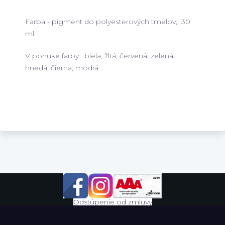
Farba - pigment do polyesterových tmelov, 30
ml
V ponuke farby : biela, žltá, červená, zelená,
hnedá, čierna, modrá
Odstúpenie od zmluvy